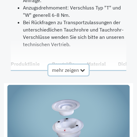
Anfrage.
Anzugsdrehmoment: Verschluss Typ "T" und
"W" generell 6-8 Nm.
Bei Rückfragen zu Transportzulassungen der
unterschiedlichen Tauchrohre und Tauchrohr-
Verschlüsse wenden Sie sich bitte an unseren
technischen Vertrieb.
Produktlinie
Baugröße
Material
Dichtun
mehr zeigen
QC2
M42
HDPE
LDPE
M2-Serie
POE
QC3
M53
HDPE
FEP/Sili