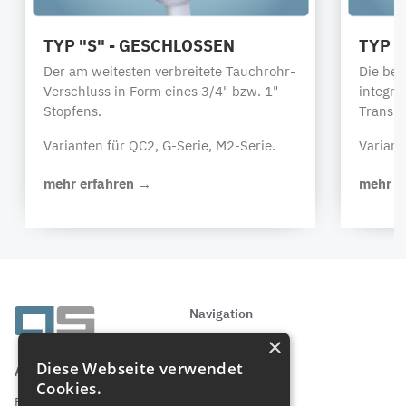
TYP "S" - GESCHLOSSEN
TYP "
Der am weitesten verbreitete Tauchrohr-
Die bel
Verschluss in Form eines 3/4" bzw. 1"
integri
Stopfens.
Transpo
Varianten für QC2, G-Serie, M2-Serie.
Variant
mehr erfahren →
mehr e
Navigation
×
Startseite
Produkte
Diese Webseite verwendet
AS Strömungstechnik GmbH
Über AS
Cookies.
Downloads
Elly-Beinhorn-Straße 7